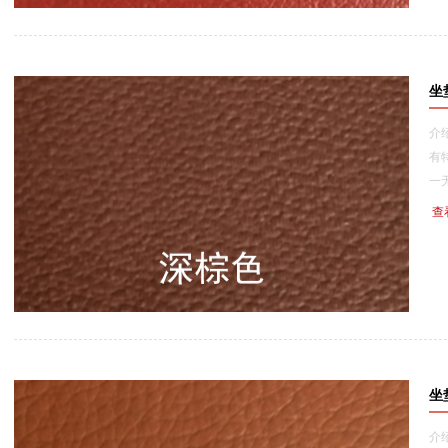
坐
介
有
一无
查
坐
介