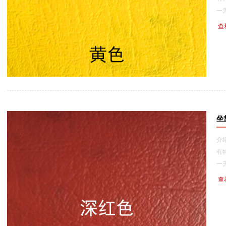
一无
查
坐
介
有
一无二
查