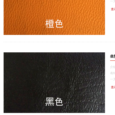
一无
查
坐
介
有
一无二
查