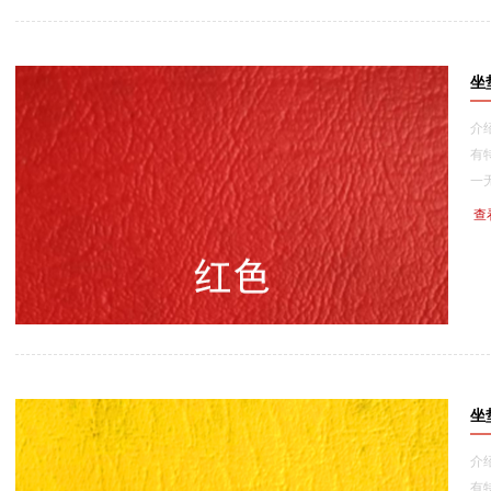
坐
介
有
一无二
查
坐
介
有