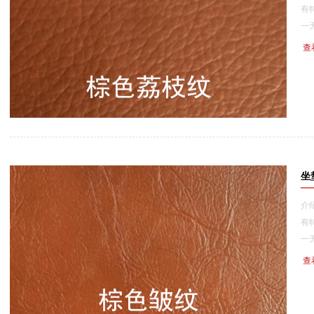
有
一无二
查
坐
介
有
一无
查