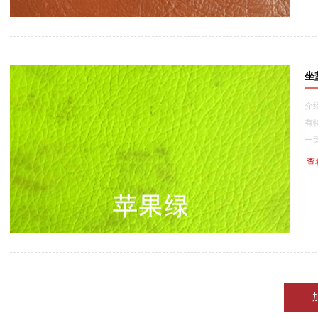
坐
介
有
一无二
查