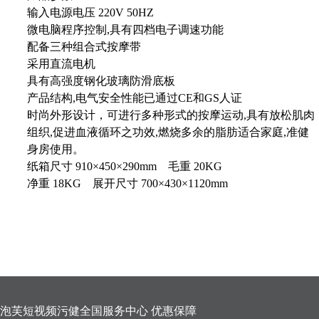
输入电源电压
220V 50HZ
微电脑程序控制
,具有四档电子调速功能
配备三种组合式按摩带
采用直流电机
具有高强度钢化玻璃防滑底板
产品结构
,电气安全性能已通过CE和GS人证
时尚外形设计，
可进行多种形式的按摩运动
,具有放松肌肉
组织,促进血液
循环之功效,燃烧多余的脂肪
适合家庭
,准健
身房使用。
纸箱尺寸
910×450×290mm
毛重
20KG
净重
18KG
展开尺寸
700×430×1120mm
泡芙短视频污健全国服务中心 优惠保障